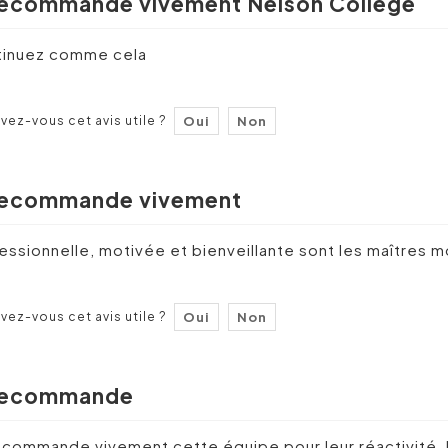
recommande vivement Nelson College
inuez comme cela
vez-vous cet avis utile ?
Oui
Non
recommande vivement
essionnelle, motivée et bienveillante sont les maîtres 
vez-vous cet avis utile ?
Oui
Non
recommande
ecommande vivement cette équipe pour leur réactivité, l