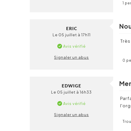
1 pe
Nou
ERIC
Le 05 juillet à 17h11
Très
Avis vérifié
Signaler un abus
0 pe
Mer
EDWIGE
Le 05 juillet à 16h33
Parf
Avis vérifié
l'or
Signaler un abus
Trou