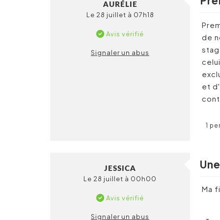
Pre
AURÉLIE
Le 28 juillet à 07h18
Prem
Avis vérifié
de n
stag
Signaler un abus
celu
excl
et d
cont
1 pe
Une
JESSICA
Le 28 juillet à 00h00
Ma f
Avis vérifié
Signaler un abus