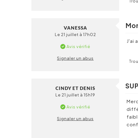
Trou
Mon
VANESSA
Le 21 juillet à 17h02
J'ai
Avis vérifié
Signaler un abus
Trou
SU
CINDY ET DENIS
Le 21 juillet à 15h19
Merc
Avis vérifié
diff
faib
Signaler un abus
conf