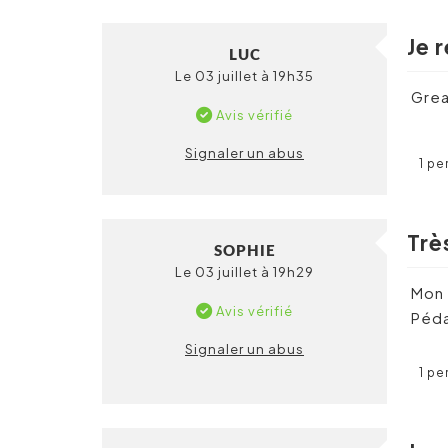
Je 
LUC
Le 03 juillet à 19h35
Grea
Avis vérifié
Signaler un abus
1 pe
Trè
SOPHIE
Le 03 juillet à 19h29
Mon f
Avis vérifié
Péda
Signaler un abus
1 pe