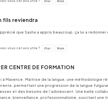
vez-vous cet avis utile ?
Oui
Non
 fils reviendra
 apprécié que Sasha a appris beaucoup, ça lui a redonner 
vez-vous cet avis utile ?
Oui
Non
PER CENTRE DE FORMATION
i à Maxence. Maitrise de la langue, une méthodologie ré
érente, permettant une progression de la langue fulgur
lesses et des besoins de l’adolescent. Une belle collab
iance, bienveillance, professionnalisme, suscitant une 