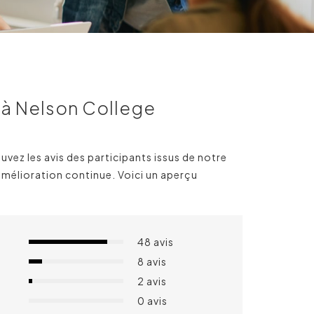
s à Nelson College
ouvez les avis des
participants
issus de notre
amélioration continue. Voici un aperçu
5
48 avis
5
8 avis
5
2 avis
5
0 avis