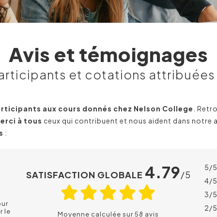
Avis et témoignages
articipants et cotations attribuée
participants aux cours donnés chez
Nelson College
. Retr
erci à tous
ceux qui contribuent et nous aident dans notre 
s
:
4.79
5/
SATISFACTION GLOBALE
/5
4/
3/
our
2/
r le
Moyenne calculée sur 58 avis