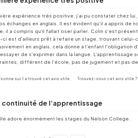
mière expérience très positive
ière expérience très positive, j'ai pu constater chez lui, 
os échanges en anglais. Il est évident qu'il a appris de n
e, il a compris qu'il fallait oser parler. Colin s'est prése
i-ci est d'ailleurs prêt à refaire un stage, trouvant celui-
usivement en anglais, cela donne à l'enfant l'obligation 
'essayer de s'exprimer dans la langue. L'apprentissage s
raintes, différent de l'école, pas de jugement et pas de
rsonne sur 1 a trouvé cet avis utile.
Trouvez-vous cet avis utile ?
 continuité de l'apprentissage
ille adore énormément les stages du Nelson College.